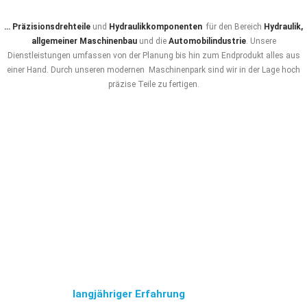
… Präzisionsdrehteile
und
Hydraulikkomponenten
für den Bereich
Hydraulik,
allgemeiner Maschinenbau
und die
Automobilindustrie
. Unsere
Dienstleistungen umfassen von der Planung bis hin zum Endprodukt alles aus
einer Hand. Durch unseren modernen Maschinenpark sind wir in der Lage hoch
präzise Teile zu fertigen.
„Wir fertigen
Ihre
Innovation!
„
Basierend auf
langjähriger Erfahrung
und Expertise, helfen wir